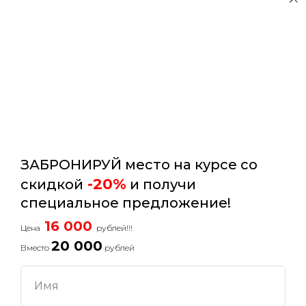
Мебельная,
дом 5
Телефоны
:
+7 (812) 493-21-29
+7 (812) 493-21-28
ЗАБРОНИРУЙ место на курсе со
-20%
скидкой
и получи
специальное предложение!
16 000
Цена
рублей!!!
20 000
Вместо
рублей
(c) Академия TNDM, 2025
ООО "ДИРУЖЕ"
Имя
ОГРН 1 097 746 324 521
Этот сайт использует «cookies». Также сайт
ИНН/КПП 7 728 702 174/772 901 001
использует Интернет-сервис для сбора