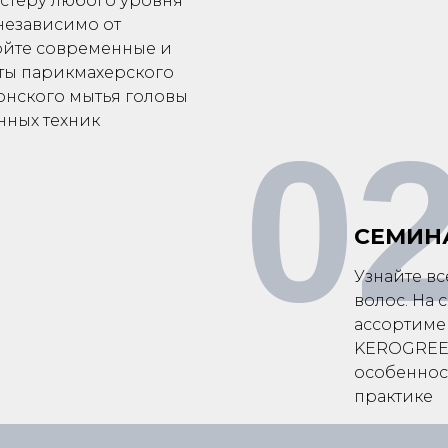
стеру любого уровня
независимо от
ойте современные и
ты парикмахерского
понского мытья головы
нных техник
0
СЕМИН
Узнайте в
волос. На
ассортиме
KEROGREEN,
особенност
практике