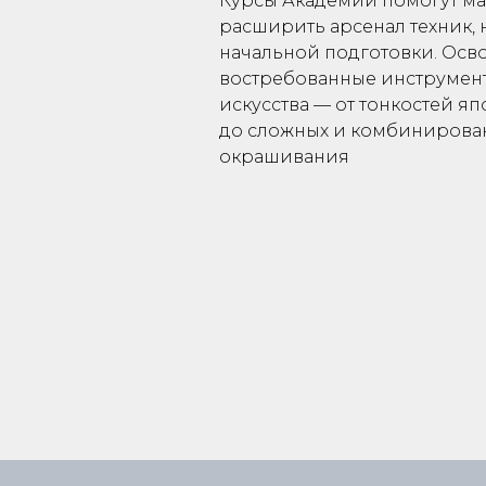
Курсы Академии помогут ма
расширить арсенал техник, 
начальной подготовки. Осв
востребованные инструмен
искусства — от тонкостей я
до сложных и комбинирова
окрашивания