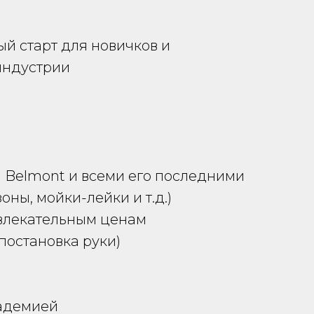
й старт для новичков и
индустрии
 Belmont и всеми его последними
ны, мойки-лейки и т.д.)
ивлекательным ценам
постановка руки)
кадемией